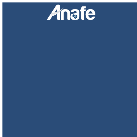
Pular para o conteúdo
Facebook
Twitter
YouTube
Instagram
Search:
Anafe
Associação Nacional dos Advogados Públicos Federais
Área do associado
PEC e Tramitação
Twitter
Material de divulgação
Notícias
Vídeos
Estudos e textos
Registre sua visita
Contatos parlamentares
E-mail
Twitter
E-mail
Você está aqui: