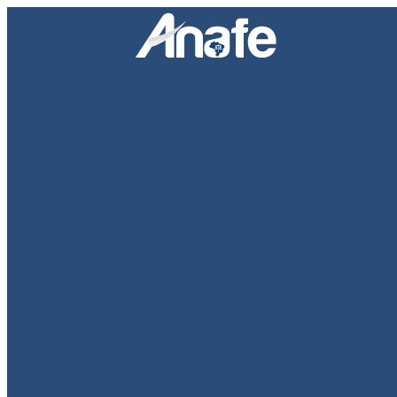
Pular para o conteúdo
Facebook
Twitter
YouTube
Instagram
Search:
Anafe
Associação Nacional dos Advogados Públicos Federais
Área do associado
Início
Institucional
Quem somos
Dirigentes
Estatuto
Agenda do Presidente
Imprensa
Notícias
TV ANAFE
Galeria de Fotos
Eventos
Informativo
Assessoria de Comunicação
Notas de Pesar
Eleições 2024
Centro de Estudos da ANAFE