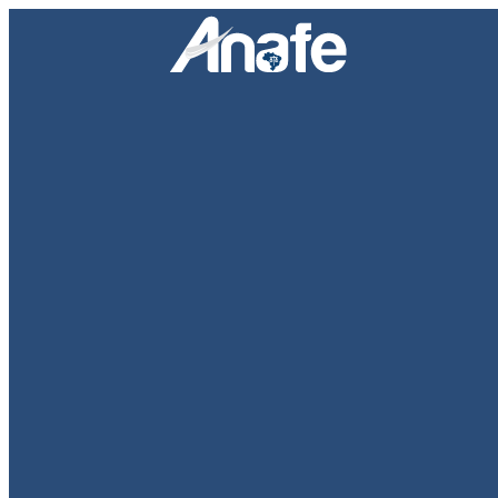
Pular para o conteúdo
Facebook
Twitter
YouTube
Instagram
Search:
Anafe
Associação Nacional dos Advogados Públicos Federais
Área do associado
Início
Institucional
Quem somos
Dirigentes
Estatuto
Agenda do Presidente
Imprensa
Notícias
TV ANAFE
Galeria de Fotos
Eventos
Informativo
Assessoria de Comunicação
Notas de Pesar
Eleições 2024
Centro de Estudos da ANAFE