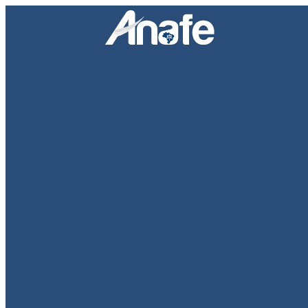
Pular para o conteúdo
Facebook
Twitter
YouTube
Instagram
Search:
Anafe
Associação Nacional dos Advogados Públicos Federais
Área do associado
Início
Institucional
Quem somos
Dirigentes
Estatuto
Agenda do Presidente
Imprensa
Notícias
TV ANAFE
Galeria de Fotos
Eventos
Informativo
Assessoria de Comunicação
Notas de Pesar
Eleições 2024
Centro de Estudos da ANAFE